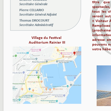
titre que
Secrétaire Générale
spectacles,
Pierre CELLARIO
tous les s
Secrétaire Général Adjoint
seront au
Thomas DROCOURT
« Visiteur 
Secrétaire Administratif
Rempliss
(prochaine
informat
Village du Festival
adresse em
Auditorium Rainier III
pouvons no
votre héber