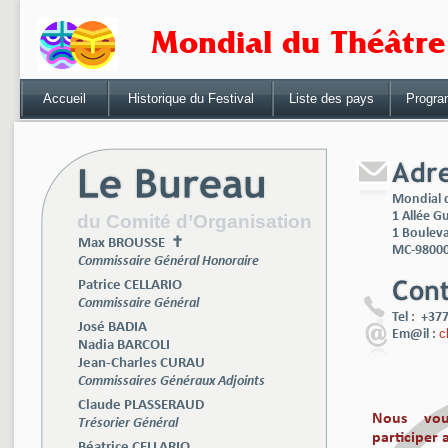
Mondial du Thé
Accueil
Historique du Festival
Liste des pays
Progr
Mondial 
1 Allée G
du Comité d’Organisation
1 Bouleva
Max BROUSSE ✝
MC-98000
Commissaire Général Honoraire
Patrice CELLARIO
Commissaire Général
Tel : +37
José BADIA
c
Em@il :
Nadia BARCOLI
Jean-Charles CURAU
Commissaires Généraux Adjoints
Claude PLASSERAUD
Nous vou
Trésorier Général
participer
Béatrice CELLARIO